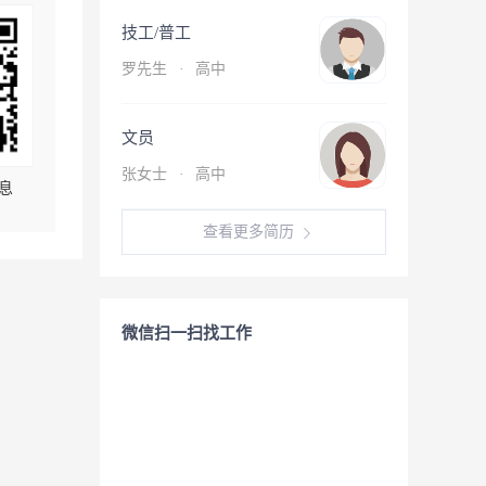
技工/普工
罗先生
·
高中
文员
张女士
·
高中
息
查看更多简历
微信扫一扫找工作