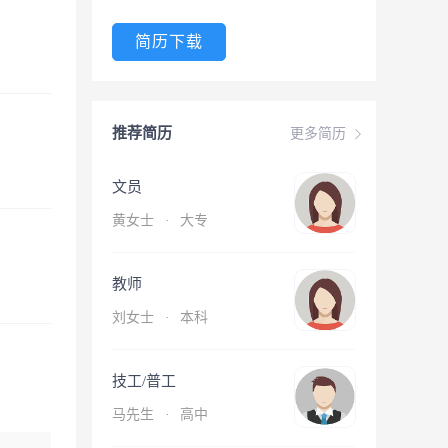
简历下载
推荐简历
更多简历
文员
黄女士
·
大专
教师
刘女士
·
本科
技工/普工
马先生
·
高中