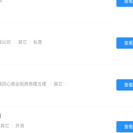
营
查看
限公司
其它
私营
查看
路同心商业街商务楼五楼
其它
查看
司
其它
外资
查看