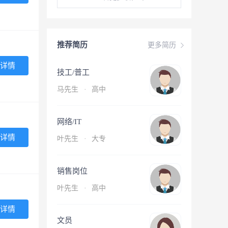
推荐简历
更多简历
详情
技工/普工
马先生
·
高中
网络/IT
详情
叶先生
·
大专
销售岗位
叶先生
·
高中
详情
文员