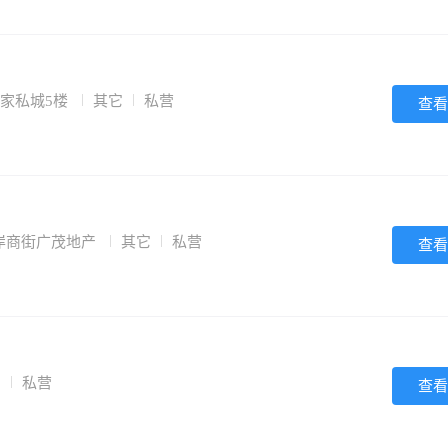
洋家私城5楼
其它
私营
查看
岸商街广茂地产
其它
私营
查看
它
私营
查看