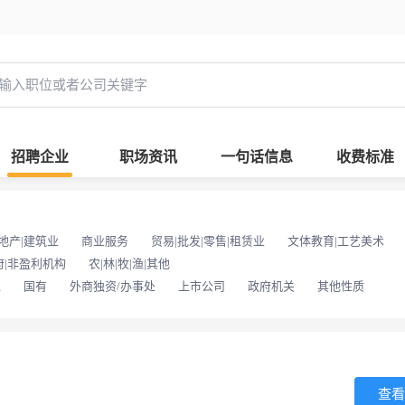
招聘企业
职场资讯
一句话信息
收费标准
地产|建筑业
商业服务
贸易|批发|零售|租赁业
文体教育|工艺美术
府|非盈利机构
农|林|牧|渔|其他
位
国有
外商独资/办事处
上市公司
政府机关
其他性质
查看