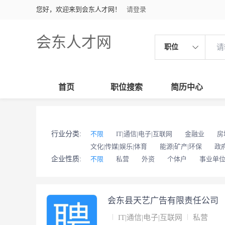
您好，欢迎来到会东人才网！
请登录
会东人才网
职位
首页
职位搜索
简历中心
行业分类:
不限
IT|通信|电子|互联网
金融业
房
文化|传媒|娱乐|体育
能源|矿产|环保
政
企业性质:
不限
私营
外资
个体户
事业单
会东县天艺广告有限责任公司
IT|通信|电子|互联网
私营