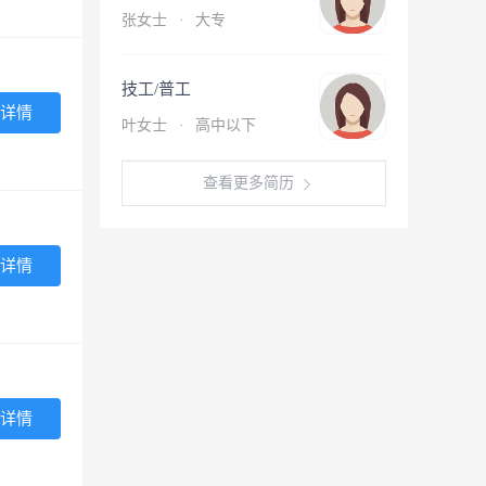
张女士
·
大专
技工/普工
详情
叶女士
·
高中以下
查看更多简历
详情
详情