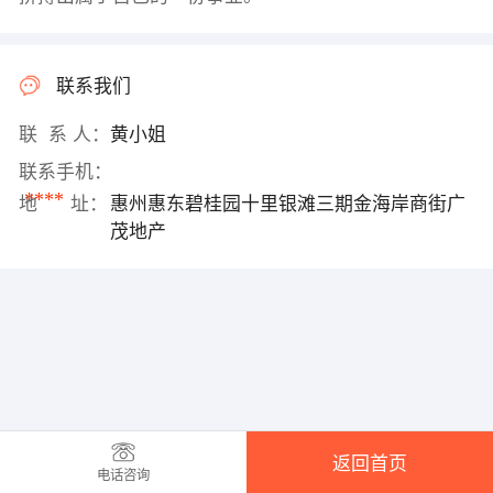
联系我们
联 系 人：
黄小姐
联系手机：
****
地 址：
惠州惠东碧桂园十里银滩三期金海岸商街广
茂地产
返回首页
电话咨询