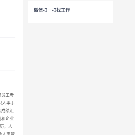
微信扫一扫找工作
督员工考
职人事手
核成绩汇
通和企业
学历，人
政人事管