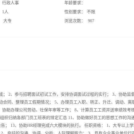
：
行政人事
年龄要求：
：
1人
性别要求：
不限
：
大专
浏览次数：
907
成； 2、参与招聘面试初试工作，安排协调面试过程的实行； 3、协助监
动合同、整理员工假期情况； 5、办理员工入职、转正、升迁、调动、离
7、协助办理公司劳动、社保年审等工作； 8、计算员工工资并送审绩效考
助组织归纳各部门员工班表的排定汇总 11、协助做好员工的思想工作的沟
告； 13、协助HR经理完成六大模块的执行。 任职资格： 1、大专以上
2、良好的沟通、协调、分析、人际理解能力； 3、具有企业事业单位行